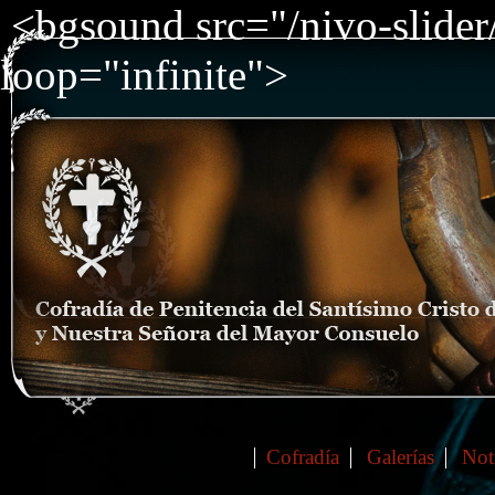
<bgsound src="/nivo-slide
loop="infinite">
Cofradía
Galerías
Not
Main menu