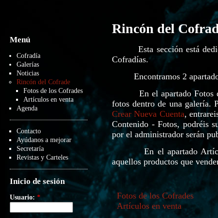
Rincón del Cofra
Menú
Esta sección está dedicada
Cofradía
Cofradías.
Galerías
Noticias
Encontramos 2 apartado
Rincón del Cofrade
Fotos de los Cofrades
En el apartado Fotos de l
Artículos en venta
fotos dentro de una galería. 
Agenda
Crear Nueva Cuenta
, entrare
Contenido - Fotos, podréis s
Contacto
por el administrador serán pu
Ayúdanos a mejorar
Secretaría
En el apartado Artículos
Revistas y Carteles
aquellos productos que vend
Inicio de sesión
Fotos de los Cofrades
Usuario:
*
Artículos en venta