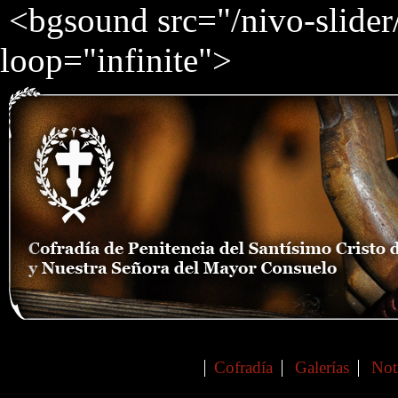
<bgsound src="/nivo-slide
loop="infinite">
Cofradía
Galerías
Not
Main menu