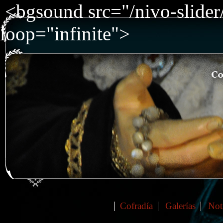
<bgsound src="/nivo-slide
loop="infinite">
Cofradía
Galerías
Not
Main menu